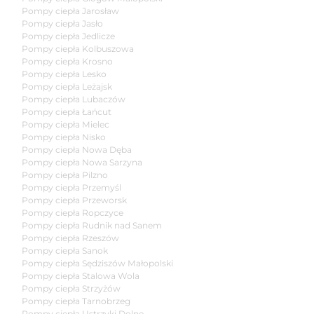
Pompy ciepła Jarosław
Pompy ciepła Jasło
Pompy ciepła Jedlicze
Pompy ciepła Kolbuszowa
Pompy ciepła Krosno
Pompy ciepła Lesko
Pompy ciepła Leżajsk
Pompy ciepła Lubaczów
Pompy ciepła Łańcut
Pompy ciepła Mielec
Pompy ciepła Nisko
Pompy ciepła Nowa Dęba
Pompy ciepła Nowa Sarzyna
Pompy ciepła Pilzno
Pompy ciepła Przemyśl
Pompy ciepła Przeworsk
Pompy ciepła Ropczyce
Pompy ciepła Rudnik nad Sanem
Pompy ciepła Rzeszów
Pompy ciepła Sanok
Pompy ciepła Sędziszów Małopolski
Pompy ciepła Stalowa Wola
Pompy ciepła Strzyżów
Pompy ciepła Tarnobrzeg
Pompy ciepła Ustrzyki Dolne