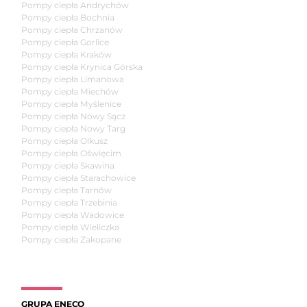
Pompy ciepła Andrychów
Pompy ciepła Bochnia
Pompy ciepła Chrzanów
Pompy ciepła Gorlice
Pompy ciepła Kraków
Pompy ciepła Krynica Górska
Pompy ciepła Limanowa
Pompy ciepła Miechów
Pompy ciepła Myślenice
Pompy ciepła Nowy Sącz
Pompy ciepła Nowy Targ
Pompy ciepła Olkusz
Pompy ciepła Oświęcim
Pompy ciepła Skawina
Pompy ciepła Starachowice
Pompy ciepła Tarnów
Pompy ciepła Trzebinia
Pompy ciepła Wadowice
Pompy ciepła Wieliczka
Pompy ciepła Zakopane
GRUPA ENECO