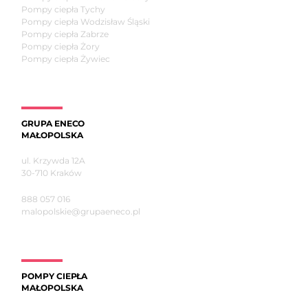
Pompy ciepła Tychy
Pompy ciepła Wodzisław Śląski
Pompy ciepła Zabrze
Pompy ciepła Żory
Pompy ciepła Żywiec
GRUPA ENECO
MAŁOPOLSKA
ul. Krzywda 12A
30-710 Kraków
888 057 016
malopolskie@grupaeneco.pl
POMPY CIEPŁA
MAŁOPOLSKA