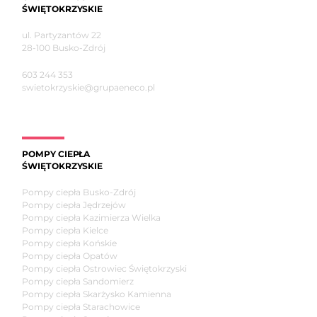
ŚWIĘTOKRZYSKIE
ul. Partyzantów 22
28-100 Busko-Zdrój
603 244 353
swietokrzyskie@grupaeneco.pl
POMPY CIEPŁA
ŚWIĘTOKRZYSKIE
Pompy ciepła Busko-Zdrój
Pompy ciepła Jędrzejów
Pompy ciepła Kazimierza Wielka
Pompy ciepła Kielce
Pompy ciepła Końskie
Pompy ciepła Opatów
Pompy ciepła Ostrowiec Świętokrzyski
Pompy ciepła Sandomierz
Pompy ciepła Skarżysko Kamienna
Pompy ciepła Starachowice