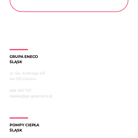
GRUPA ENECO
ŚLĄSK
ul. Św. Andrzeja 4/3
44-102 Gliwice
668 250 737
slaskie@grupaeneco.pl
POMPY CIEPŁA
ŚLĄSK