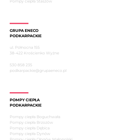
Pompy ciepła Staszów
GRUPA ENECO
PODKARPACKIE
ul. Północna 155
38-422 Krościenko Wyżne
530 858 235
podkarpackie@grupaeneco.pl
POMPY CIEPŁA
PODKARPACKIE
Pompy ciepła Boguchwała
Pompy ciepła Brzozów
Pompy ciepła Dębica
Pompy ciepła Dynów
Pompy ciepła Głogów Małopolski