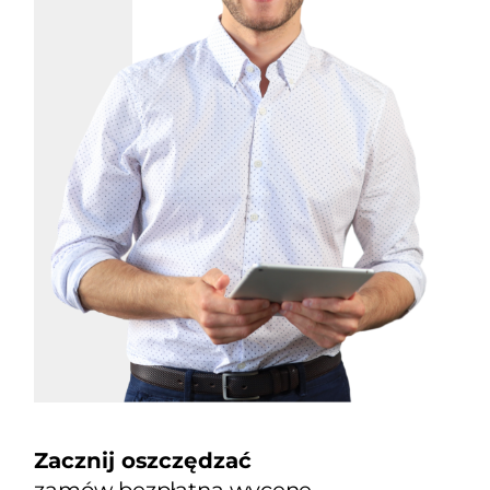
Zacznij oszczędzać
zamów bezpłatną wycenę