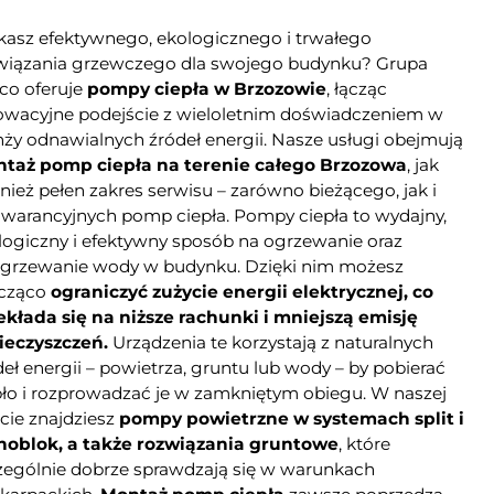
kasz efektywnego, ekologicznego i trwałego
wiązania grzewczego dla swojego budynku? Grupa
co oferuje
pompy ciepła w Brzozowie
, łącząc
owacyjne podejście z wieloletnim doświadczeniem w
nży odnawialnych źródeł energii. Nasze usługi obejmują
taż pomp ciepła na terenie całego Brzozowa
, jak
nież pełen zakres serwisu – zarówno bieżącego, jak i
warancyjnych pomp ciepła. Pompy ciepła to wydajny,
logiczny i efektywny sposób na ogrzewanie oraz
grzewanie wody w budynku. Dzięki nim możesz
cząco
ograniczyć zużycie energii elektrycznej, co
ekłada się na niższe rachunki i mniejszą emisję
ieczyszczeń.
Urządzenia te korzystają z naturalnych
eł energii – powietrza, gruntu lub wody – by pobierać
pło i rozprowadzać je w zamkniętym obiegu. W naszej
rcie znajdziesz
pompy powietrzne w systemach split i
oblok, a także rozwiązania gruntowe
, które
zególnie dobrze sprawdzają się w warunkach