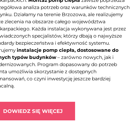
karpackich.
Montaż pomp ciepła
zawsze poprzedza
zegółowa analiza potrzeb oraz warunków technicznych
ynku. Działamy na terenie Brzozowa, ale realizujemy
że zlecenia na obszarze całego województwa
karpackiego. Każda instalacja wykonywana jest przez
wiadczonych specjalistów, którzy dbają o najwyższe
ndardy bezpieczeństwa i efektywność systemu.
rujemy
instalacje pomp ciepła, dostosowane do
nych typów budynków
– zarówno nowych, jak i
ernizowanych. Program dopasowany do potrzeb
enta umożliwia skorzystanie z dostępnych
inansowań, co czyni inwestycję jeszcze bardziej
acalną.
DOWIEDZ SIĘ WIĘCEJ