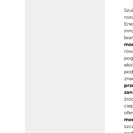
Szu
roz
Ene
inn
bra
mon
rów
pog
eko
pod
zna
prz
zan
źród
cie
ofe
mon
szc