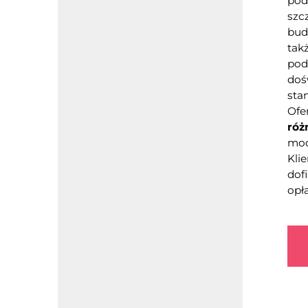
pod
szc
bud
tak
pod
doś
sta
Ofe
róż
mod
Kli
dof
opł