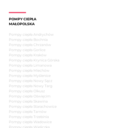
POMPY CIEPŁA
MAŁOPOLSKA
Pompy ciepła Andrychów
Pompy ciepła Bochnia
Pompy ciepła Chrzanów
Pompy ciepła Gorlice
Pompy ciepła Kraków
Pompy ciepła Krynica Górska
Pompy ciepła Limanowa
Pompy ciepła Miechów
Pompy ciepła Myślenice
Pompy ciepła Nowy Sącz
Pompy ciepła Nowy Targ
Pompy ciepła Olkusz
Pompy ciepła Oświęcim
Pompy ciepła Skawina
Pompy ciepła Starachowice
Pompy ciepła Tarnów
Pompy ciepła Trzebinia
Pompy ciepła Wadowice
Pompy ciepła Wieliczka