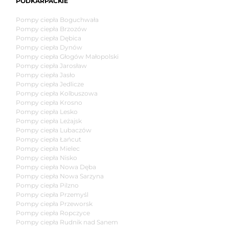
PODKARPACKIE
Pompy ciepła Boguchwała
Pompy ciepła Brzozów
Pompy ciepła Dębica
Pompy ciepła Dynów
Pompy ciepła Głogów Małopolski
Pompy ciepła Jarosław
Pompy ciepła Jasło
Pompy ciepła Jedlicze
Pompy ciepła Kolbuszowa
Pompy ciepła Krosno
Pompy ciepła Lesko
Pompy ciepła Leżajsk
Pompy ciepła Lubaczów
Pompy ciepła Łańcut
Pompy ciepła Mielec
Pompy ciepła Nisko
Pompy ciepła Nowa Dęba
Pompy ciepła Nowa Sarzyna
Pompy ciepła Pilzno
Pompy ciepła Przemyśl
Pompy ciepła Przeworsk
Pompy ciepła Ropczyce
Pompy ciepła Rudnik nad Sanem