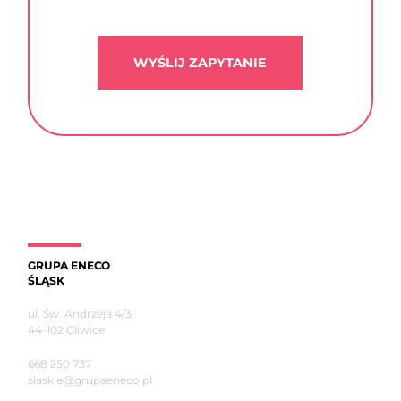
GRUPA ENECO
ŚLĄSK
ul. Św. Andrzeja 4/3
44-102 Gliwice
668 250 737
slaskie@grupaeneco.pl