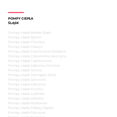
POMPY CIEPŁA
ŚLĄSK
Pompy ciepła Bielsko-Biała
Pompy ciepła Bytom
Pompy ciepła Chorzów
Pompy ciepła Cieszyn
Pompy ciepła Czechowice-Dziedzice
Pompy ciepła Czerwionka-Leszczyny
Pompy ciepła Częstochowa
Pompy ciepła Dąbrowa Górnicza
Pompy ciepła Gliwice
Pompy ciepła Jastrzębie-Zdrój
Pompy ciepła Jaworzno
Pompy ciepła Katowice
Pompy ciepła Knurów
Pompy ciepła Lubliniec
Pompy ciepła Mikołów
Pompy ciepła Mysłowice
Pompy ciepła Piekary Śląskie
Pompy ciepła Pszczyna