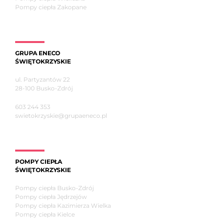
Pompy ciepła Zakopane
GRUPA ENECO
ŚWIĘTOKRZYSKIE
ul. Partyzantów 22
28-100 Busko-Zdrój
603 244 353
swietokrzyskie@grupaeneco.pl
POMPY CIEPŁA
ŚWIĘTOKRZYSKIE
Pompy ciepła Busko-Zdrój
Pompy ciepła Jędrzejów
Pompy ciepła Kazimierza Wielka
Pompy ciepła Kielce