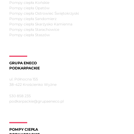
Pompy ciepła Końskie
Pompy ciepła Opatów
Pompy ciepła Ostrowiec Świętokrzyski
Pompy ciepła Sandomierz
Pompy ciepła Skarżysko Kamienna
Pompy ciepła Starachowice
Pompy ciepła Staszów
GRUPA ENECO
PODKARPACKIE
ul. Północna 155
38-422 Krościenko Wyżne
530 858 235
podkarpackie@grupaeneco.pl
POMPY CIEPŁA