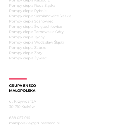
Pompy ciepła Racibórz
Pompy ciepła Ruda Śląska
Pompy ciepła Rybnik
Pompy ciepła Siemianowice Śląskie
Pompy ciepła Sosnowiec
Pompy ciepła Świętochłowice
Pompy ciepła Tarnowskie Góry
Pompy ciepła Tychy
Pompy ciepła Wodzisław Śląski
Pompy ciepła Zabrze
Pompy ciepła Żory
Pompy ciepła Żywiec
GRUPA ENECO
MAŁOPOLSKA
ul. Krzywda 12A
30-710 Kraków
888 057 016
malopolskie@grupaeneco.pl