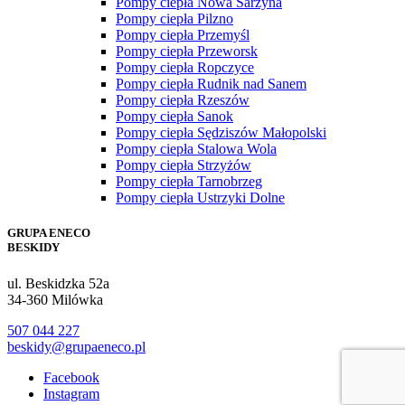
Pompy ciepła Nowa Sarzyna
Pompy ciepła Pilzno
Pompy ciepła Przemyśl
Pompy ciepła Przeworsk
Pompy ciepła Ropczyce
Pompy ciepła Rudnik nad Sanem
Pompy ciepła Rzeszów
Pompy ciepła Sanok
Pompy ciepła Sędziszów Małopolski
Pompy ciepła Stalowa Wola
Pompy ciepła Strzyżów
Pompy ciepła Tarnobrzeg
Pompy ciepła Ustrzyki Dolne
GRUPA ENECO
BESKIDY
ul. Beskidzka 52a
34-360 Milówka
507 044 227
beskidy@grupaeneco.pl
Facebook
Instagram