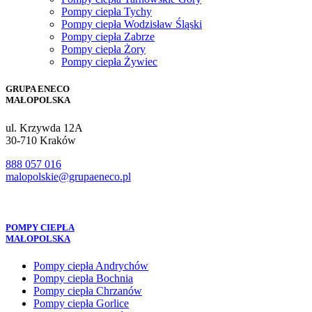
Pompy ciepła Tychy
Pompy ciepła Wodzisław Śląski
Pompy ciepła Zabrze
Pompy ciepła Żory
Pompy ciepła Żywiec
GRUPA ENECO
MAŁOPOLSKA
ul. Krzywda 12A
30-710 Kraków
888 057 016
malopolskie@grupaeneco.pl
POMPY CIEPŁA
MAŁOPOLSKA
Pompy ciepła Andrychów
Pompy ciepła Bochnia
Pompy ciepła Chrzanów
Pompy ciepła Gorlice