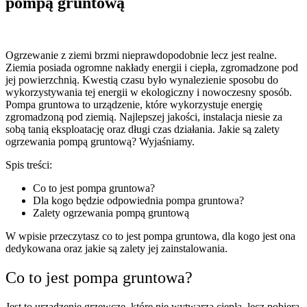
pompą gruntową
Ogrzewanie z ziemi brzmi nieprawdopodobnie lecz jest realne.
Ziemia posiada ogromne nakłady energii i ciepła, zgromadzone pod
jej powierzchnią. Kwestią czasu było wynalezienie sposobu do
wykorzystywania tej energii w ekologiczny i nowoczesny sposób.
Pompa gruntowa to urządzenie, które wykorzystuje energię
zgromadzoną pod ziemią. Najlepszej jakości, instalacja niesie za
sobą tanią eksploatację oraz długi czas działania. Jakie są zalety
ogrzewania pompą gruntową? Wyjaśniamy.
Spis treści:
Co to jest pompa gruntowa?
Dla kogo będzie odpowiednia pompa gruntowa?
Zalety ogrzewania pompą gruntową
W wpisie przeczytasz co to jest pompa gruntowa, dla kogo jest ona
dedykowana oraz jakie są zalety jej zainstalowania.
Co to jest pompa gruntowa?
Jest to urządzenie grzewcze, które nie wytwarza ciepła, lecz pobiera