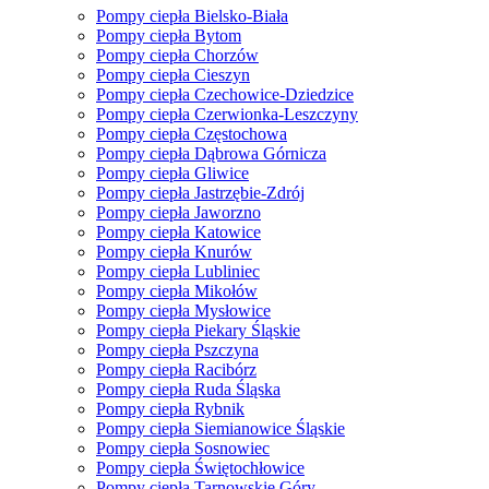
Pompy ciepła Bielsko-Biała
Pompy ciepła Bytom
Pompy ciepła Chorzów
Pompy ciepła Cieszyn
Pompy ciepła Czechowice-Dziedzice
Pompy ciepła Czerwionka-Leszczyny
Pompy ciepła Częstochowa
Pompy ciepła Dąbrowa Górnicza
Pompy ciepła Gliwice
Pompy ciepła Jastrzębie-Zdrój
Pompy ciepła Jaworzno
Pompy ciepła Katowice
Pompy ciepła Knurów
Pompy ciepła Lubliniec
Pompy ciepła Mikołów
Pompy ciepła Mysłowice
Pompy ciepła Piekary Śląskie
Pompy ciepła Pszczyna
Pompy ciepła Racibórz
Pompy ciepła Ruda Śląska
Pompy ciepła Rybnik
Pompy ciepła Siemianowice Śląskie
Pompy ciepła Sosnowiec
Pompy ciepła Świętochłowice
Pompy ciepła Tarnowskie Góry