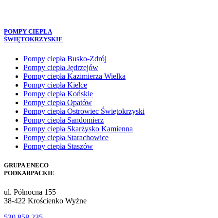
POMPY CIEPŁA
ŚWIĘTOKRZYSKIE
Pompy ciepła Busko-Zdrój
Pompy ciepła Jędrzejów
Pompy ciepła Kazimierza Wielka
Pompy ciepła Kielce
Pompy ciepła Końskie
Pompy ciepła Opatów
Pompy ciepła Ostrowiec Świętokrzyski
Pompy ciepła Sandomierz
Pompy ciepła Skarżysko Kamienna
Pompy ciepła Starachowice
Pompy ciepła Staszów
GRUPA ENECO
PODKARPACKIE
ul. Północna 155
38-422 Krościenko Wyżne
530 858 235