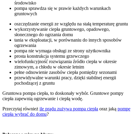
środowisko
pompa sprawdza się w prawie każdych warunkach
gruntowych
oszczędzanie energii ze względu na stałą temperaturę gruntu
wykorzystywanie ciepła gruntowego, opadowego,
słonecznego do ogrzania domu
tania w eksploatacji, w porównaniu do innych sposobów
ogrzewania
pompa nie wymaga obsługi ze strony użytkownika
prosta konstrukcja systemu grzewczego
wielofunkcyjność rozwiązania źródło ciepła w okresie
zimowym, a chłodu w okresie letnim
pełne odnowienie zasobów ciepła pomiędzy sezonami
przewidywalne warunki pracy, dzięki stabilnej energii
pochodzącej z gruntu
Gruntowa pompa ciepła, to doskonały wybór. Gruntowe pompy
ciepła zapewnią ogrzewanie i ciepłą wodę.
Przeczytaj również
ile prądu zużywa pompa ciepła
oraz jaką
pompę
ciepła wybrać do domu
?