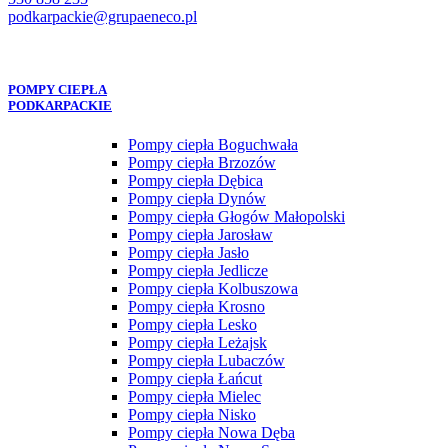
podkarpackie@grupaeneco.pl
POMPY CIEPŁA
PODKARPACKIE
Pompy ciepła Boguchwała
Pompy ciepła Brzozów
Pompy ciepła Dębica
Pompy ciepła Dynów
Pompy ciepła Głogów Małopolski
Pompy ciepła Jarosław
Pompy ciepła Jasło
Pompy ciepła Jedlicze
Pompy ciepła Kolbuszowa
Pompy ciepła Krosno
Pompy ciepła Lesko
Pompy ciepła Leżajsk
Pompy ciepła Lubaczów
Pompy ciepła Łańcut
Pompy ciepła Mielec
Pompy ciepła Nisko
Pompy ciepła Nowa Dęba