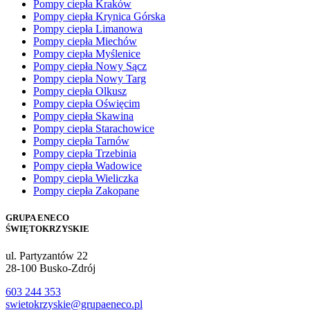
Pompy ciepła Kraków
Pompy ciepła Krynica Górska
Pompy ciepła Limanowa
Pompy ciepła Miechów
Pompy ciepła Myślenice
Pompy ciepła Nowy Sącz
Pompy ciepła Nowy Targ
Pompy ciepła Olkusz
Pompy ciepła Oświęcim
Pompy ciepła Skawina
Pompy ciepła Starachowice
Pompy ciepła Tarnów
Pompy ciepła Trzebinia
Pompy ciepła Wadowice
Pompy ciepła Wieliczka
Pompy ciepła Zakopane
GRUPA ENECO
ŚWIĘTOKRZYSKIE
ul. Partyzantów 22
28-100 Busko-Zdrój
603 244 353
swietokrzyskie@grupaeneco.pl